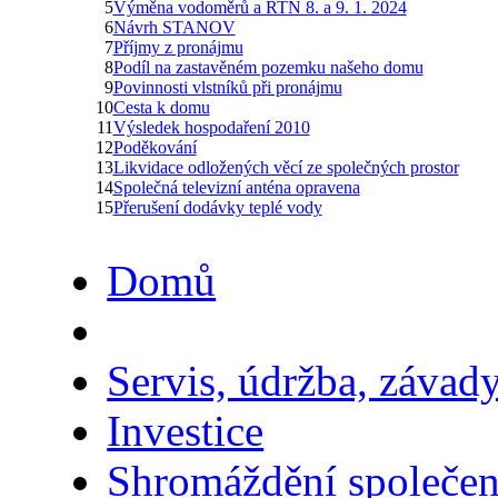
5
Výměna vodoměrů a RTN 8. a 9. 1. 2024
6
Návrh STANOV
7
Příjmy z pronájmu
8
Podíl na zastavěném pozemku našeho domu
9
Povinnosti vlstníků při pronájmu
10
Cesta k domu
11
Výsledek hospodaření 2010
12
Poděkování
13
Likvidace odložených věcí ze společných prostor
14
Společná televizní anténa opravena
15
Přerušení dodávky teplé vody
Domů
Servis, údržba, závad
Investice
Shromáždění společen