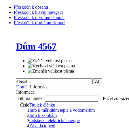
Přeskočit k obsahu
Přeskočit k hlavní navigaci
Přeskočit k prvnímu sloupci
Přeskočit k druhému sloupci
Dům 4567
Domů
Informace
Informace
Filtr na titulek
Počet zobraze
Číslo
Titulek článku
1
Info k měřidlům tepla a vodoměrům
2
Info k zálohám
3
Odstávka elektrické energie
4
Závada topení